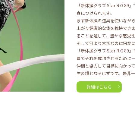
「新体操クラブ Star R.G
身につけられます。
まず新体操の道具を使いなが
上がり健康的な体を維持でき
ることを通して、豊かな感受
そして何より大切なのは何か
「新体操クラブ Star R.G
員でそれを成功させるために
仲間と協力して目標に向かっ
生の糧となるはずです。是非
詳細はこちら