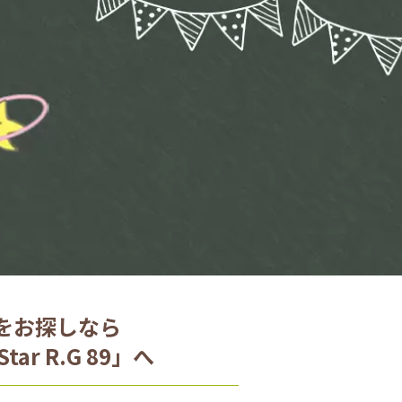
をお探しなら
ar R.G 89」へ